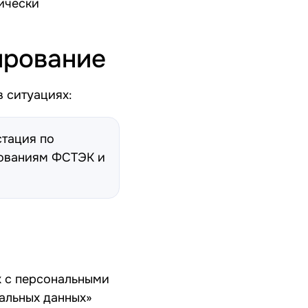
ически
ирование
 ситуациях:
стация по
ованиям ФСТЭК и
;
х с персональными
альных данных»