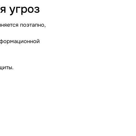
я угроз
няется поэтапно,
информационной
щиты.