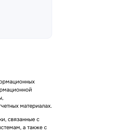
нформационных
ормационной
ы,
тчетных материалах.
и, связанные с
стемам, а также с