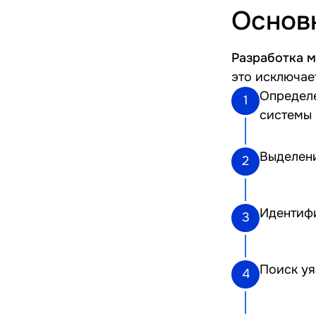
Основ
Разработка 
это исключае
Определе
1
системы 
Выделени
2
Идентиф
3
Поиск уя
4