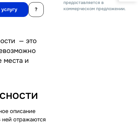
предоставляется в
коммерческом предложении.
 услугу
?
ости — это
невозможно
е места и
асности
ное описание
В ней отражаются