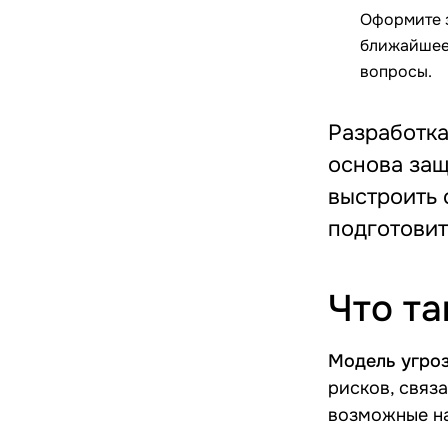
Оформите з
ближайшее
вопросы.
Разработк
основа защ
выстроить 
подготовит
Что та
Модель угро
рисков, связ
возможные на