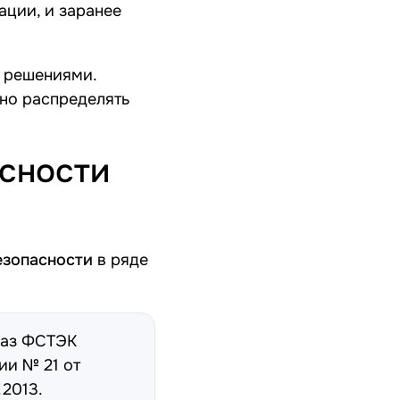
ации, и заранее
и решениями.
ьно распределять
асности
езопасности
в ряде
аз ФСТЭК
ии № 21 от
.2013
.