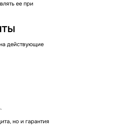
влять ее при
нты
 на действующие
з
.
ита, но и гарантия