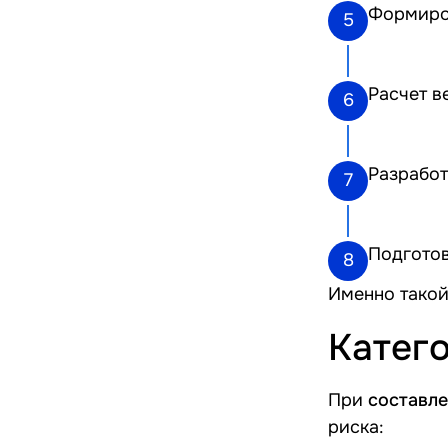
Формиров
5
Расчет в
6
Разработ
7
Подготов
8
Именно такой
Катег
При
составле
риска: