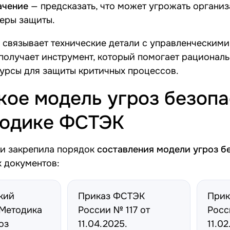
ачение
— предсказать, что может угрожать организ
еры защиты.
 связывает технические детали с управленческим
получает инструмент, который помогает рационал
урсы для защиты критичных процессов.
кое модель угроз безоп
тодике ФСТЭК
и закрепила порядок
составления модели угроз б
 документов:
кий
Приказ ФСТЭК
Прик
«Методика
России № 117 от
Росс
оз
11.04.2025
.
11.02