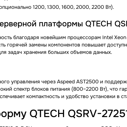
пционально 1200, 1300, 1600, 2000, 2200 Вт).
серверной платформы QTECH QS
сть благодаря новейшим процессорам Intel Xeon I
ь горячей замены компонентов повышает доступно
для задач хранения больших объемов данных.
ого управления через Aspeed AST2500 и поддерж
окий спектр блоков питания (800–2200 Вт), что г
печивает компактность и удобство установки в ст
форму QTECH QSRV-2725