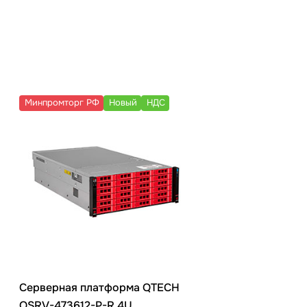
Минпромторг РФ
Новый
НДС
Минпромторг РФ
Серверная платформа QTECH
Серверная пл
QSRV-473612-P-R 4U
QSRV-271212-P