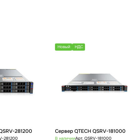
Новый
НДС
QSRV-281200
Сервер QTECH QSRV-181000
V-281200
В наличии
Арт.
QSRV-181000