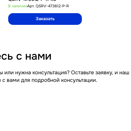
В наличии
Арт.
QSRV-473612-P-R
В наличии
Арт.
QSR
Заказать
Зак
сь с нами
 или нужна консультация? Оставьте заявку, и наш
я с вами для подробной консультации.