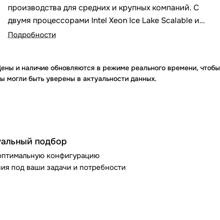
производства для средних и крупных компаний. С
двумя процессорами Intel Xeon Ice Lake Scalable и
возможностью горячей замены компонентов, она
Подробности
идеально подходит для задач хранения данных и
обработки высокой интенсивности.
ены и наличие обновляются в режиме реального времени, чтобы
ы могли быть уверены в актуальности данных.
альный подбор
оптимальную конфигурацию
ия под ваши задачи и потребности