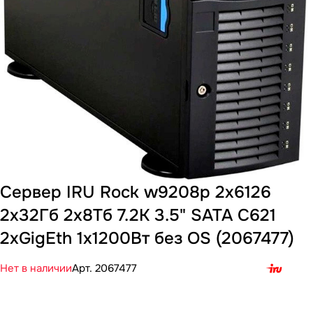
Сервер IRU Rock w9208p 2x6126
2x32Гб 2x8Тб 7.2K 3.5" SATA С621
2xGigEth 1x1200Вт без OS (2067477)
Нет в наличии
Арт.
2067477