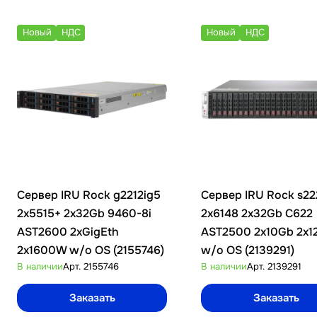
Новый
НДС
Новый
НДС
Сервер IRU Rock g2212ig5
Сервер IRU Rock s2
2x5515+ 2x32Gb 9460-8i
2x6148 2x32Gb С622
AST2600 2xGigEth
AST2500 2x10Gb 2x
2x1600W w/o OS (2155746)
w/o OS (2139291)
В наличии
Арт.
2155746
В наличии
Арт.
2139291
Заказать
Заказать