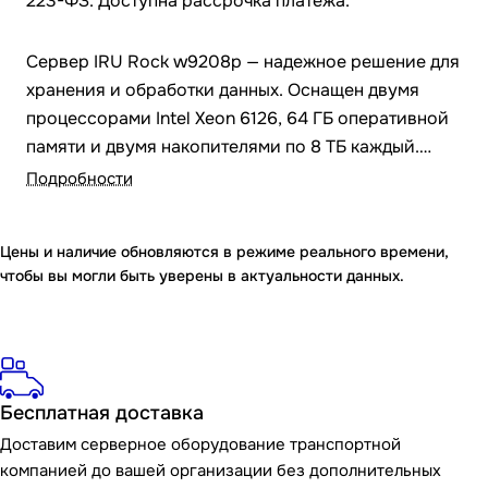
223-ФЗ. Доступна рассрочка платежа.
Сервер IRU Rock w9208p — надежное решение для
хранения и обработки данных. Оснащен двумя
процессорами Intel Xeon 6126, 64 ГБ оперативной
памяти и двумя накопителями по 8 ТБ каждый.
Идеально подходит для задач, требующих
Подробности
большого объема хранилища и стабильной
производительности.
Цены и наличие обновляются в режиме реального времени,
чтобы вы могли быть уверены в актуальности данных.
Бесплатная доставка
Доставим серверное оборудование транспортной
компанией до вашей организации без дополнительных