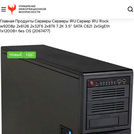
Главная
Продукты
Серверы
Серверы IRU
Сервер IRU Rock
w9208p 2x6126 2x32Гб 2x8Тб 7.2K 3.5" SATA С621 2xGigEth
1x1200Вт без OS (2067477)
Новый
НДС