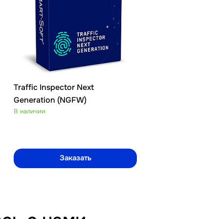
Traffic Inspector Next
Traffic Inspecto
Generation (NGFW)
Generation FS
В наличии
сертификатом
В наличии
Заказать
Зак