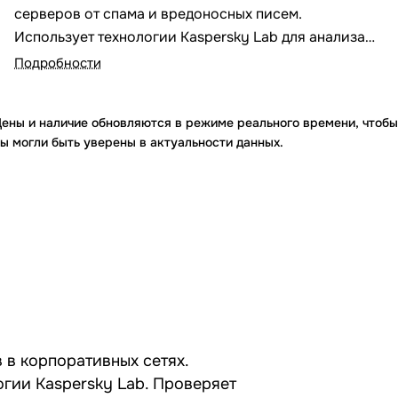
серверов от спама и вредоносных писем.
Использует технологии Kaspersky Lab для анализа
трафика, блокировки угроз и формирования
Подробности
отчетов. Поддерживает проверку по спискам
SPF/SURBL, сигнатурам и лингвистическим
ены и наличие обновляются в режиме реального времени, чтобы
эвристикам. Устанавливается на уровне шлюза,
ы могли быть уверены в актуальности данных.
обеспечивая централизованную защиту всех
сотрудников.
 в корпоративных сетях.
огии Kaspersky Lab. Проверяет