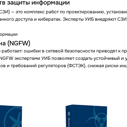
ств защиты информации
ЗИ) — это комплекс работ по проектированию, установк
нного доступа и кибератак. Эксперты УИБ внедряют СЗ
формации
на (NGFW)
 работает: ошибки в сетевой безопасности приводят к п
 NGFW экспертами УИБ позволяет создать устойчивый и 
сов и требований регуляторов (ФСТЭК), снижая риски инц