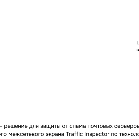
Ц
в
 решение для защиты от спама почтовых серверов
 межсетевого экрана Traffic Inspector по технол