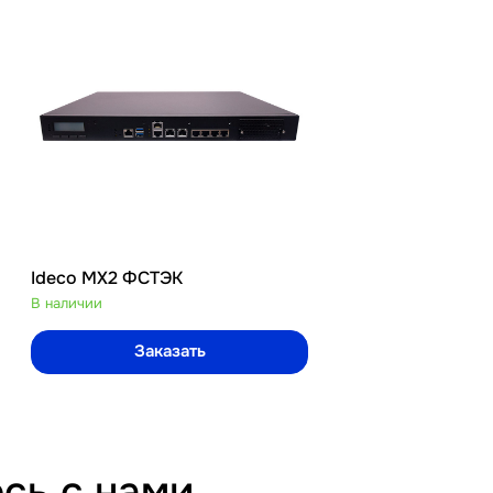
Ideco MX2 ФСТЭК
UserGate C100
В наличии
В наличии
Заказать
Зак
сь с нами